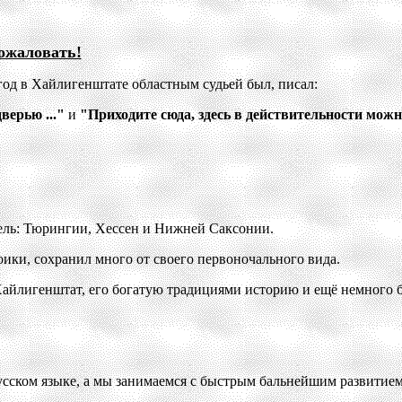
ожаловать!
год в Хайлигенштате областным судьей был, писал:
ерью ..."
и
"Приходите сюда, здесь в действительности мож
мель: Тюрингии, Хессен и Нижней Саксонии.
ики, сохранил много от своего первоночального вида.
айлигенштат, его богатую традициями историю и ещё немного 
 русском языке, а мы занимаемся с быстрым бальнейшим развитие