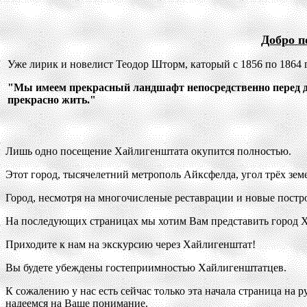
Добро п
Уже лирик и новелист Теодор Шторм, каторый с 1856 по 1864 
"Мы имеем прекрасный ландшафт непосредственно перед дв
прекрасно жить."
Лишь одно посещение Хайлигенштата окупится полностью.
Этот город, тысячелетний метрополь Айксфелда, угол трёх зе
Город, несмотря на многочисленые реставрации и новые постро
На последующих страницах мы хотим Вам представить город Х
Приходите к нам на экскурсию через Хайлигенштат!
Вы будете убеждены гостеприимностью Хайлигенштатцев.
К сожалению у нас есть сейчас только эта начала страница на
надеемся на Ваше понимание.